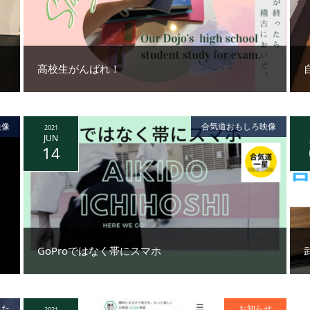
高校生がんばれ！
映像
合気道おもしろ映像
2021
JUN
14
GoProではなく帯にスマホ
った
お知らせ
2021