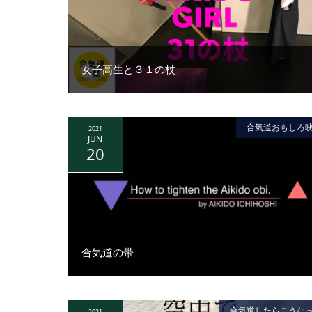
女子高生と３１の杖
合気道おもしろ
2021
JUN
20
合気道の帯
合気道したらこうな
2021