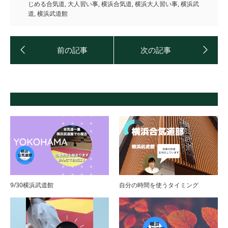
じめる合気道
,
大人習い事
,
横浜合気道
,
横浜大人習い事
,
横浜武
道
,
横浜武道館
9/30横浜武道館
自分の時間を使うタイミング