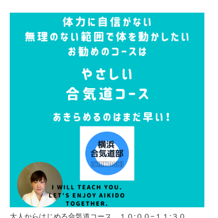
大人からはじめる合気道コース １０:００−１１:３０