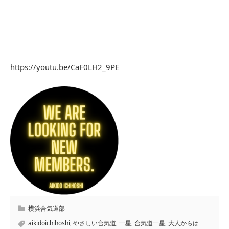
https://youtu.be/CaF0LH2_9PE
横浜合気道部
aikidoichihoshi
,
やさしい合気道
,
一星
,
合気道一星
,
大人からは