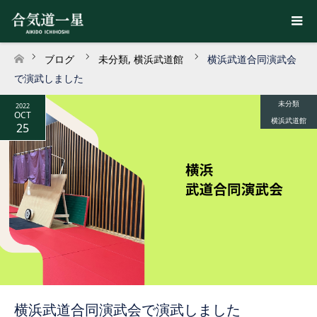
ブログ
未分類
,
横浜武道館
横浜武道合同演武会
ホーム
で演武しました
未分類
2022
OCT
横浜武道館
25
横浜武道合同演武会で演武しました