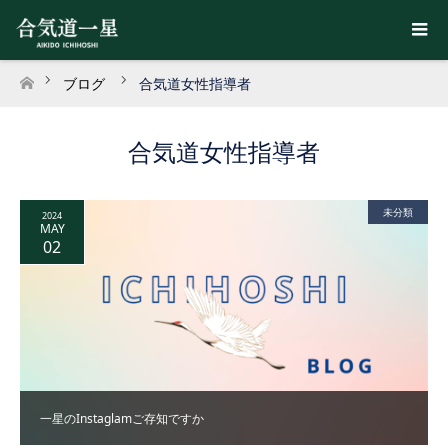
ブログ
合気道女性指導者
ホーム
合気道女性指導者
未分類
2024
MAY
02
一星のInstaglamご存知ですか