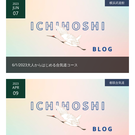
横浜武道館
2023
JUN
07
6/1/2023大人からはじめる合気道コース
都筑合気道
2023
APR
09