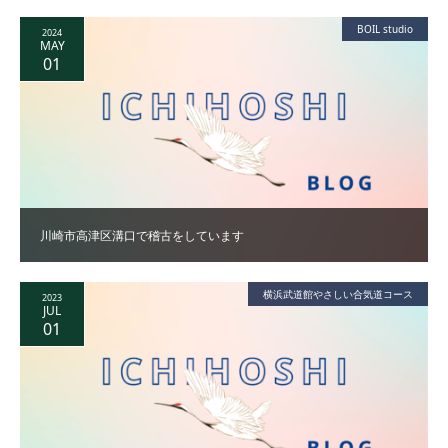
BOIL studio
2024
MAY
01
川崎市高津区溝口で稽古をしています
横浜武道館やさしい合気道コース
2023
JUL
01