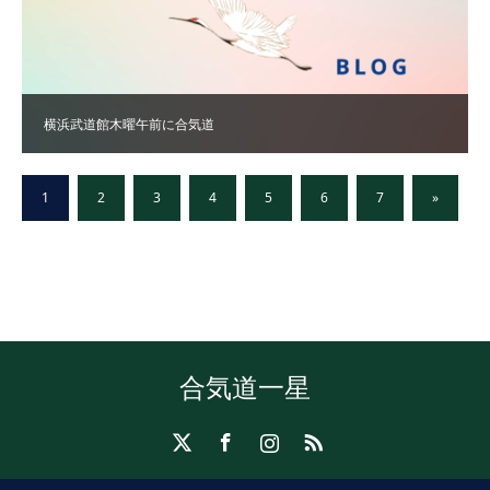
横浜武道館木曜午前に合気道
1
2
3
4
5
6
7
»
合気道一星
X
Facebook
Instagram
RSS