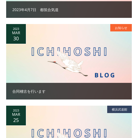
2023年4月7日 都筑合気道
お知らせ
2023
MAR
30
合同稽古を行います
横浜武道館
2023
MAR
25