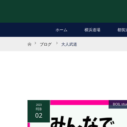
ホーム
横浜道場
都筑
ホーム
ブログ
大人武道
BOIL stu
2023
FEB
02