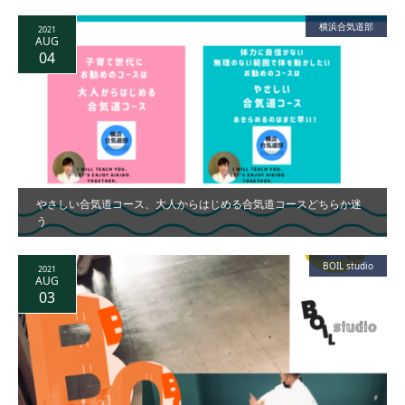
横浜合気道部
2021
AUG
04
やさしい合気道コース、大人からはじめる合気道コースどちらか迷
う
BOIL studio
2021
AUG
03